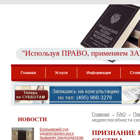
"Используя ПРАВО, применяем З
Главная
Услуги
Информация
Стои
Главная
→
FAQ
→
Пр
НОВОСТИ
недееспособности се
Егорьевский суд
ПРИЗНАНИЕ
удовлетворил иск к
бывшему председателю