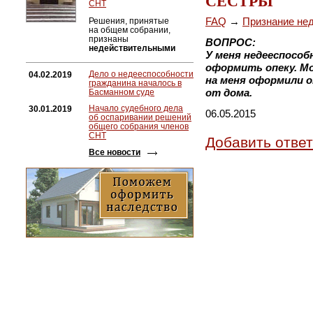
СЕСТРЫ
СНТ
FAQ
→
Признание не
Решения, принятые
на общем собрании,
признаны
ВОПРОС:
недействительными
У меня недееспособ
оформить опеку. Мо
Дело о недееспособности
04.02.2019
на меня оформили о
гражданина началось в
от дома.
Басманном суде
Начало судебного дела
30.01.2019
06.05.2015
об оспаривании решений
общего собрания членов
СНТ
Добавить ответ
Все новости