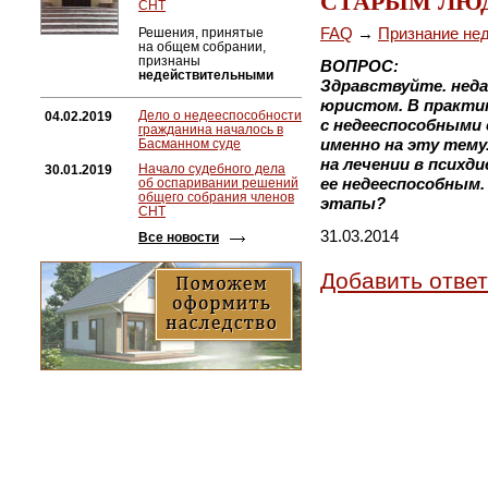
СТАРЫМ ЛЮ
СНТ
FAQ
→
Признание не
Решения, принятые
на общем собрании,
признаны
ВОПРОС:
недействительными
Здравствуйте. неда
юристом. В практик
Дело о недееспособности
04.02.2019
с недееспособными
гражданина началось в
именно на эту тему
Басманном суде
на лечении в психд
Начало судебного дела
30.01.2019
ее недееспособным. 
об оспаривании решений
общего собрания членов
этапы?
СНТ
31.03.2014
Все новости
Добавить ответ