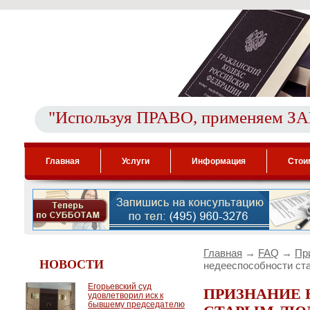
"Используя ПРАВО, применяем З
Главная
Услуги
Информация
Стои
Главная
→
FAQ
→
Пр
НОВОСТИ
недееспособности с
Егорьевский суд
ПРИЗНАНИЕ
удовлетворил иск к
бывшему председателю